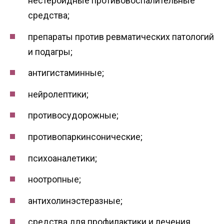
нестероидные противовоспалительные
средства;
препараты против ревматических патологий
и подагры;
антигистаминные;
нейролептики;
противосудорожные;
противопаркинсонические;
психоаналетики;
ноотропные;
антихолинэстеразные;
средства для профилактики и лечения