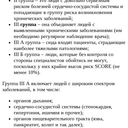
II группа – это люди с довольно серьезным
риском болезней сердечно-сосудистой системы и
попадающие в группу риска возникновения
хронических заболеваний;
III
группа
– она объединяет людей с
выявленными хроническими заболеваниями (им
необходимо регулярное наблюдение врача);
III А группа – сюда входят пациенты, страдающие
наиболее тяжелыми патологиями;
III Б группа – люди, которые без контроля со
стороны специалистов обойтись не могут,
поскольку у них крайне высок риск SCORE (не
менее 10%).
Группа III А включает людей с широким спектром
заболеваний, в том числе:
органов дыхания;
сердечно-сосудистой системы (стенокардия,
гипертония, ишемия и прочее);
органов пищеварительного тракта (язва,
панкреатит, колит и так далее);