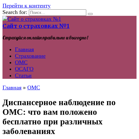
Перейти к контенту
Search for:
Сайт о страховках №1
Страхуйся онлайн правильно и выгодно!
Главная
Страхование
ОМС
ОСАГО
Статьи
Главная
»
ОМС
Диспансерное наблюдение по
ОМС: что вам положено
бесплатно при различных
заболеваниях