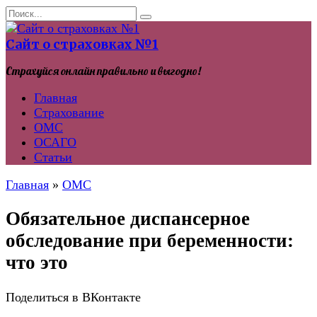
Перейти
Search
к
for:
контенту
Сайт о страховках №1
Страхуйся онлайн правильно и выгодно!
Главная
Страхование
ОМС
ОСАГО
Статьи
Главная
»
ОМС
Обязательное диспансерное
обследование при беременности:
что это
Поделиться в ВКонтакте