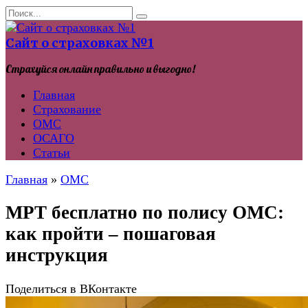
Перейти
Search
к
for:
контенту
Сайт о страховках №1
Страхуйся онлайн правильно и выгодно!
Главная
Страхование
ОМС
ОСАГО
Статьи
Главная
»
ОМС
МРТ бесплатно по полису ОМС:
как пройти – пошаговая
инструкция
Поделиться в ВКонтакте