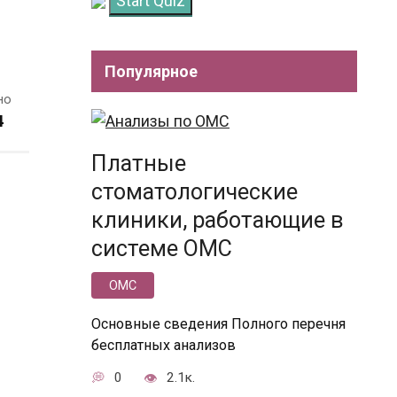
Start Quiz
Популярное
но
4
Платные
стоматологические
клиники, работающие в
системе ОМС
ОМС
Основные сведения Полного перечня
бесплатных анализов
0
2.1к.