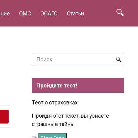
ание
ОМС
ОСАГО
Статьи
Search
for:
Пройдите тест!
Тест о страховках
Пройдя этот текст, вы узнаете
страшные тайны