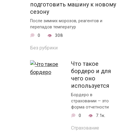
подготовить машину к новому
сезону
После зимних морозов, реагентов и
перепадов температур
0
308
Без рубрики
Что такое
бордеро и для
чего оно
используется
Бордеро в
страховании — это
форма отчетности
0
7.1к.
Страхование