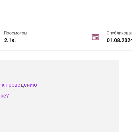
Просмотры
Опубликова
2.1к.
01.08.202
я к проведению
мке?