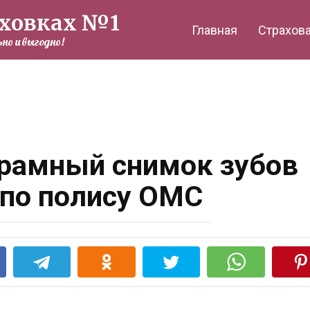
аховках №1
Главная
Страхов
но и выгодно!
орамный снимок зубов
 по полису ОМС