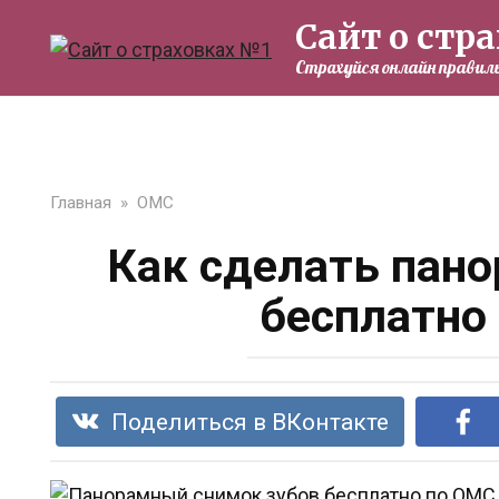
Перейти
Сайт о стр
к
Страхуйся онлайн правиль
контенту
Главная
»
ОМС
Как сделать пан
бесплатно
Поделиться в ВКонтакте