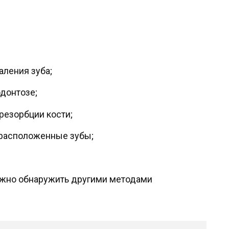
аления зуба;
одонтозе;
 резорбции кости;
 расположенные зубы;
ожно обнаружить другими методами