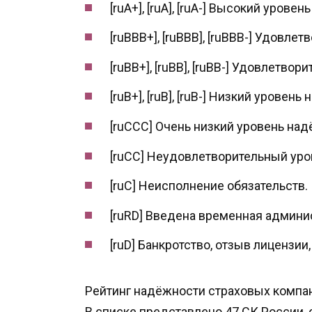
[ruA+], [ruA], [ruA-] Высокий урове
[ruBBB+], [ruBBB], [ruBBB-] Удовл
[ruBB+], [ruBB], [ruBB-] Удовлетв
[ruB+], [ruB], [ruB-] Низкий уровень
[ruCCC] Очень низкий уровень над
[ruCC] Неудовлетворительный уро
[ruC] Неисполнение обязательств.
[ruRD] Введена временная админи
[ruD] Банкротство, отзыв лицензии
Рейтинг надёжности страховых компан
В списке представлено 47 СК России, 