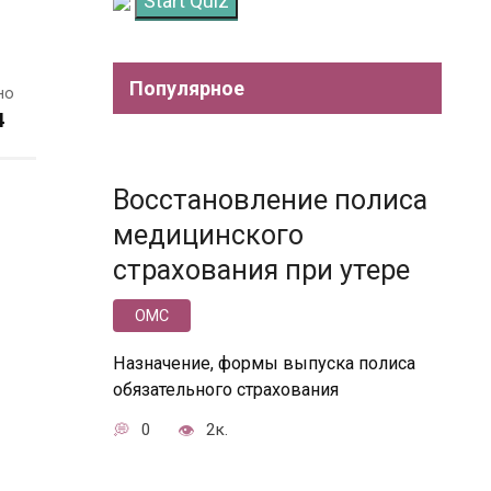
Start Quiz
Популярное
но
4
Восстановление полиса
медицинского
страхования при утере
ОМС
Назначение, формы выпуска полиса
обязательного страхования
0
2к.