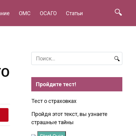
ание
ОМС
ОСАГО
Статьи
Search
for:
ГО
Пройдите тест!
Тест о страховках
Пройдя этот текст, вы узнаете
страшные тайны