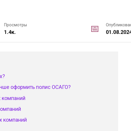
Просмотры
Опубликова
1.4к.
01.08.202
х?
учше оформить полис ОСАГО?
х компаний
компаний
х компаний