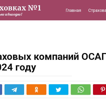
аховках №1
Главная
Страхов
но и выгодно!
раховых компаний ОСА
024 году