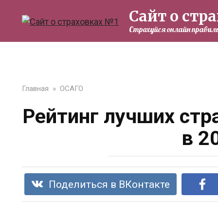
Перейти
Сайт о стр
к
Страхуйся онлайн правиль
контенту
Главная
»
ОСАГО
Рейтинг лучших ст
в 2
Поделиться в ВКонтакте