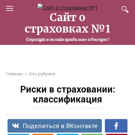
Перейти
к
Сайт о
контенту
страховках №1
Страхуйся онлайн правильно и выгодно!
Главная
»
Без рубрики
Риски в страховании:
классификация
Поделиться в ВКонтакте